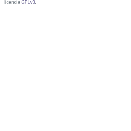
licencia
GPLv3
.