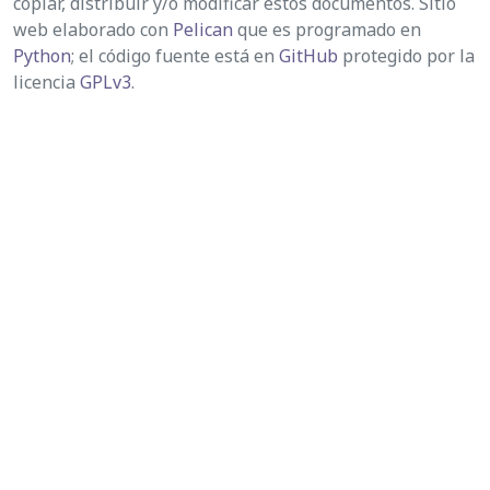
copiar, distribuir y/o modificar estos documentos. Sitio
web elaborado con
Pelican
que es programado en
Python
; el código fuente está en
GitHub
protegido por la
licencia
GPLv3
.